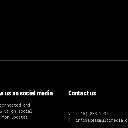
ow us on social media
Contact us
connected and
w us on social
(915) 833-2937
 for updates.
info@axessmultimedia.c