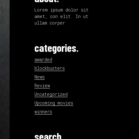
Lorem ipsum dolor sit
amet, con elit. In ut
ullam corper.
categories.
awarded
blockbusters
News
Review
Uncategorized
Upcoming movies
winners
search.