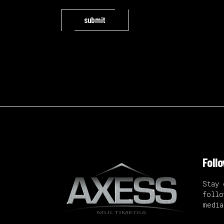
submit
Foll
Stay 
follo
media