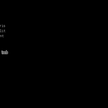
ris
lit
nt
tmb