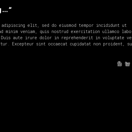
g … “
 adipiscing elit, sed do eiusmod tempor incididunt ut
ad minim veniam, quis nostrud exercitation ullamco labo
 Duis aute irure dolor in reprehenderit in voluptate ve
tur. Excepteur sint occaecat cupidatat non proident, su
fb
tw