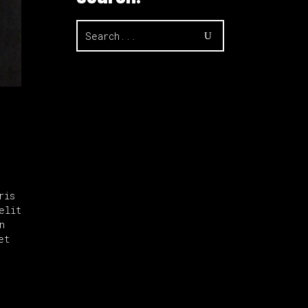
Search
for:
ris
elit
n
et