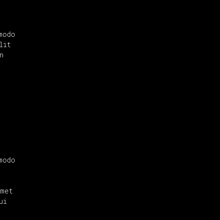
modo
lit
n
modo
amet
ui