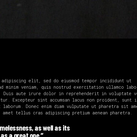
 adipiscing elit, sed do eiusmod tempor incididunt ut
ad minim veniam, quis nostrud exercitation ullamco labo
. Duis aute irure dolor in reprehenderit in voluptate v
tur. Excepteur sint accumsan lacus non proident, sunt i
 laborum. Donec enim diam vulputate ut pharetra sit am
t amet tellus cras adipiscing pretium aenean pharetra.
timelessness, as well as its
 as a great one.”