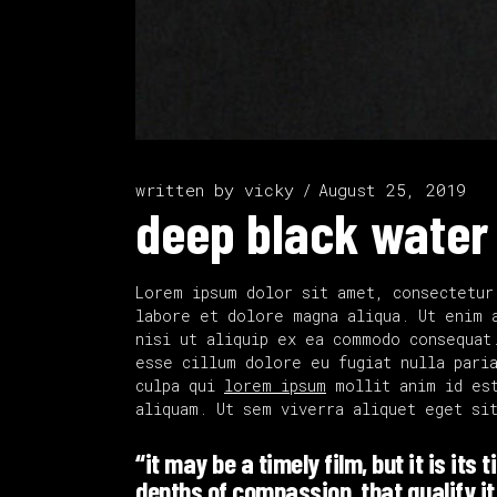
written by
vicky
August 25, 2019
deep black water
Lorem ipsum dolor sit amet, consectetur
labore et dolore magna aliqua. Ut enim 
nisi ut aliquip ex ea commodo consequat
esse cillum dolore eu fugiat nulla paria
culpa qui
lorem ipsum
mollit anim id est
aliquam. Ut sem viverra aliquet eget si
“it may be a timely film, but it is its 
depths of compassion, that qualify it