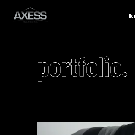
Ho
portfolio.